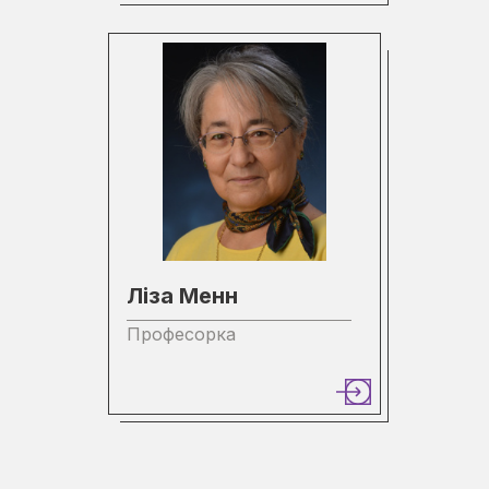
Ліза Менн
Професорка