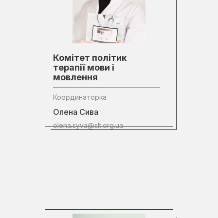
Комітет політик
терапії мови і
мовлення
Координаторка
Олена Сива
olena.syva@slt.org.ua