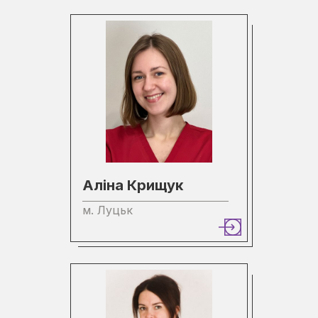
Аліна Крищук
м. Луцьк