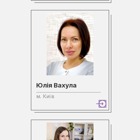
Юлія Вахула
м. Київ