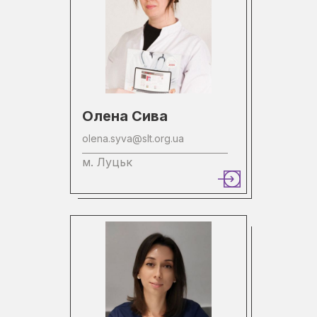
Олена Сива
olena.syva@slt.org.ua
м. Луцьк