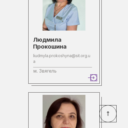
Людмила
Прокошина
liudmyla.prokoshyna@sit.org.u
a
м. Звягель