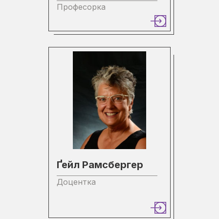
Професорка
Ґейл Рамсбергер
Доцентка