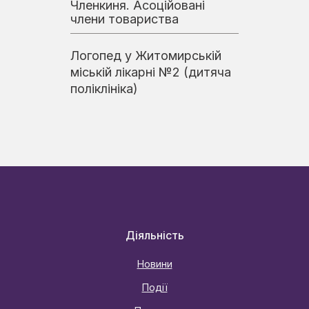
Членкиня. Асоційовані
члени товариства
Логопед у Житомирській
міській лікарні №2 (дитяча
поліклініка)
Діяльність
Новини
Події