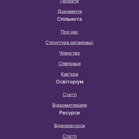
Проєкти
Документи
Спільнота
Про нас
Структура організації
Членство
Співпраця
Карʼєра
Освіторіум
Статті
Відеоматеріали
Ресурси
Відеоресурси
Статті