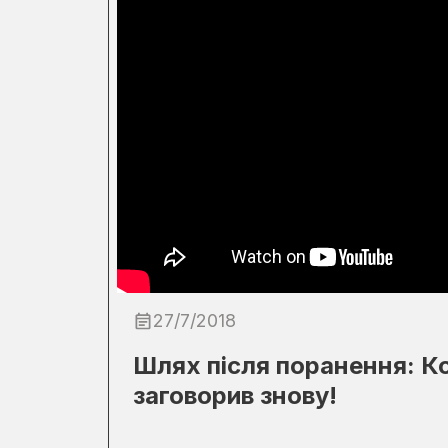
27/7/2018
Шлях після поранення: Ко
заговорив знову!