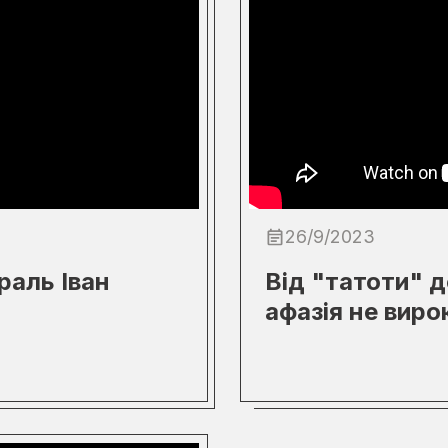
26/9/2023
раль Іван
Від "татоти" д
афазія не виро