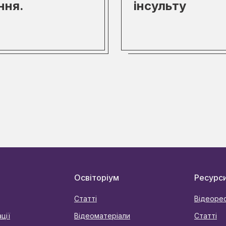
ння.
інсульту
Освіторіум
Ресурс
Статті
Відеоре
ції
Відеоматеріали
Статті