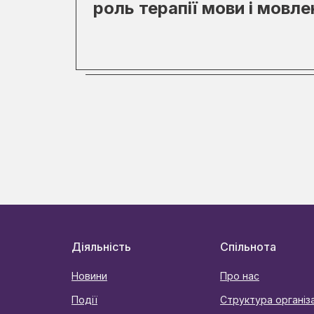
роль терапії мови і мовле
Діяльність
Спільнота
Новини
Про нас
Події
Структура організа