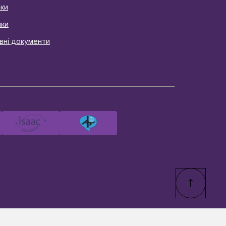
ики
нки
вні документи