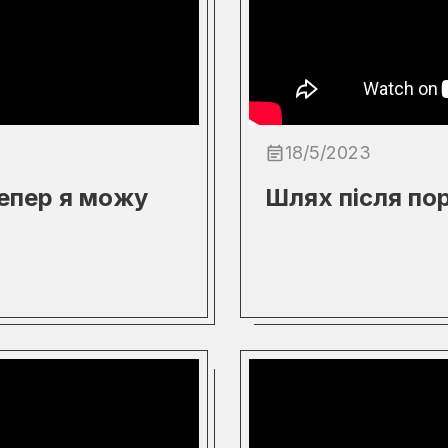
18/5/2023
Тепер я можу
Шлях після по