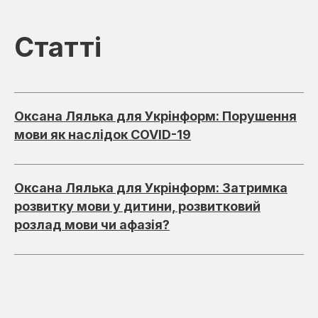
Статті
Оксана Лялька для Укрінформ: Порушення
мови як наслідок COVID-19
Оксана Лялька для Укрінформ: Затримка
розвитку мови у дитини, розвитковий
розлад мови чи афазія?