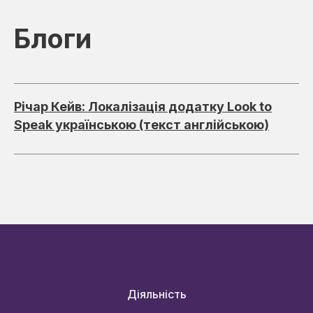
Блоги
Річар Кейв: Локалізація додатку Look to
Speak українською (текст англійською)
Діяльність