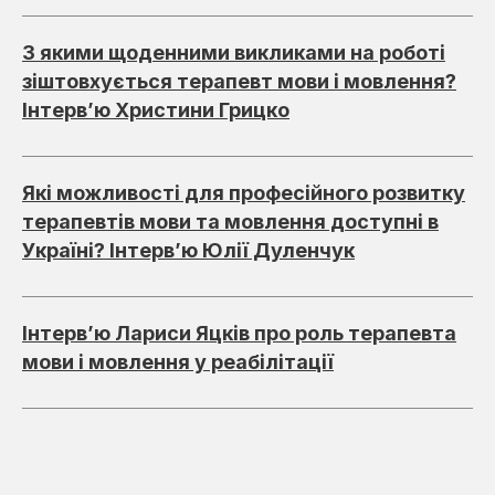
З якими щоденними викликами на роботі
зіштовхується терапевт мови і мовлення?
Інтерв’ю Христини Грицко
Які можливості для професійного розвитку
терапевтів мови та мовлення доступні в
Україні? Інтерв’ю Юлії Дуленчук
Інтерв’ю Лариси Яцків про роль терапевта
мови і мовлення у реабілітації