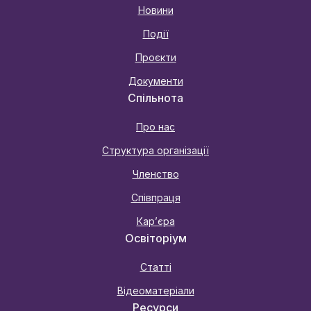
Новини
Події
Проєкти
Документи
Спільнота
Про нас
Структура організації
Членство
Співпраця
Карʼєра
Освіторіум
Статті
Відеоматеріали
Ресурси