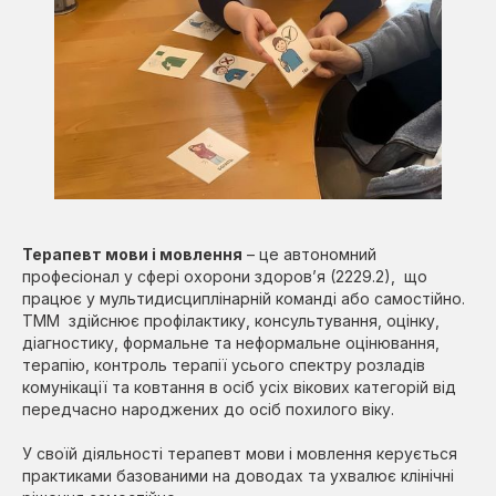
Терапевт мови і мовлення
– це автономний
професіонал у сфері охорони здоров’я (2229.2), що
працює у мультидисциплінарній команді або самостійно.
ТММ здійснює профілактику, консультування, оцінку,
діагностику, формальне та неформальне оцінювання,
терапію, контроль терапії усього спектру розладів
комунікації та ковтання в осіб усіх вікових категорій від
передчасно народжених до осіб похилого віку.
У своїй діяльності терапевт мови і мовлення керується
практиками базованими на доводах та ухвалює клінічні