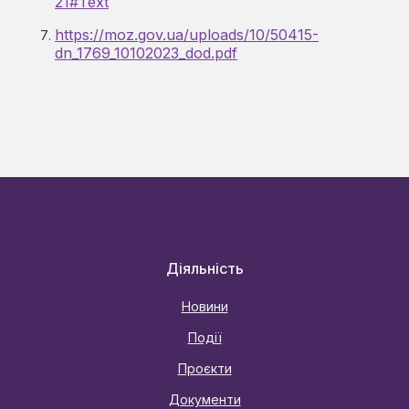
21#Text
https://moz.gov.ua/uploads/10/50415-
dn_1769_10102023_dod.pdf
Діяльність
Новини
Події
Проєкти
Документи