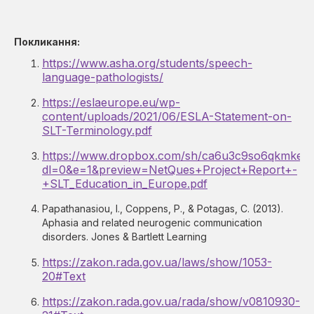
Покликання:
https://www.asha.org/students/speech-
language-pathologists/
https://eslaeurope.eu/wp-
content/uploads/2021/06/ESLA-Statement-on-
SLT-Terminology.pdf
https://www.dropbox.com/sh/ca6u3c9so6qkmk
dl=0&e=1&preview=NetQues+Project+Report+-
+SLT_Education_in_Europe.pdf
Papathanasiou, I., Coppens, P., & Potagas, C. (2013).
Aphasia and related neurogenic communication
disorders. Jones & Bartlett Learning
https://zakon.rada.gov.ua/laws/show/1053-
20#Text
https://zakon.rada.gov.ua/rada/show/v0810930-