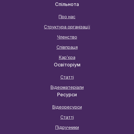
Спільнота
Про нас
Структура організації
Членство
Співпраця
Карʼєра
Освіторіум
Статті
Відеоматеріали
Ресурси
Відеоресурси
Статті
Підручники