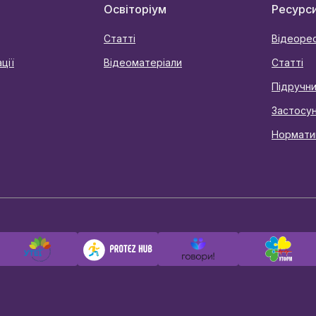
Освіторіум
Ресурс
Статті
Відеоре
ції
Відеоматеріали
Статті
Підручн
Застосу
Нормати