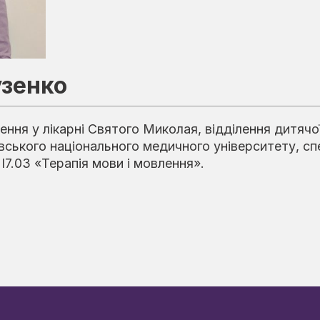
узенко
ення у лікарні Святого Миколая, відділення дитячої
вського національного медичного університету, спе
ї І7.03 «Терапія мови і мовлення».