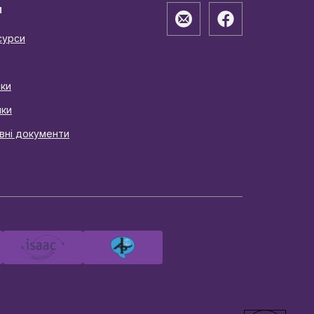
и
сурси
ики
нки
вні документи