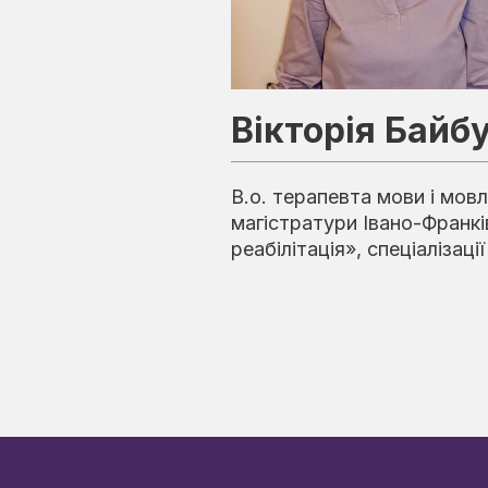
Вікторія Байб
В.о. терапевта мови і мовл
магістратури Івано-Франкі
реабілітація», спеціалізаці