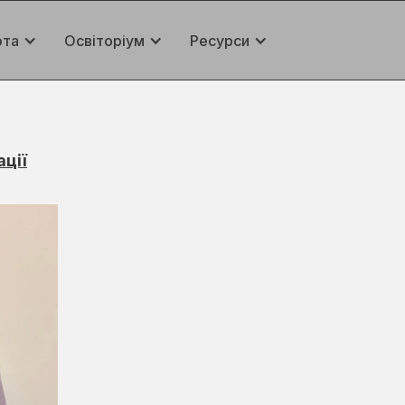
ота
Освіторіум
Ресурси
ації