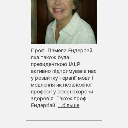
Проф. Памела Ендербай,
яка також була
президенткою IALP
активно підтримувала нас
у розвитку терапії мови і
мовлення як незалежної
професії у сфері охорони
здоров’я. Також проф.
Ендербай
...більше