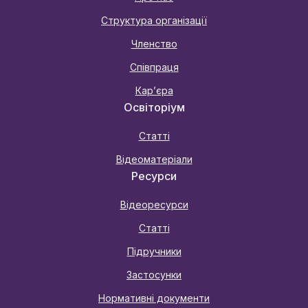
Структура організації
Членство
Співпраця
Карʼєра
Освіторіум
Статті
Відеоматеріали
Ресурси
Відеоресурси
Статті
Підручники
Застосунки
Нормативні документи