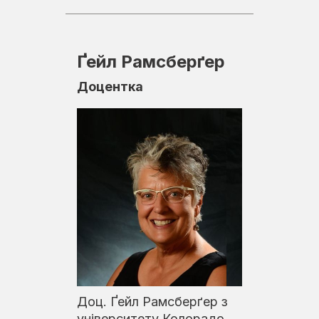
Ґейл Рамсберґер
Доцентка
Доц. Ґейл Рамсберґер з
університету Колорадо