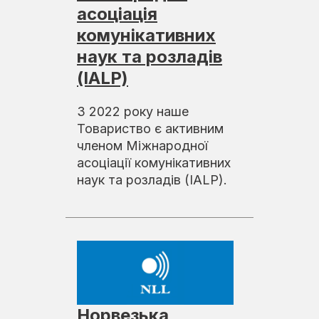
асоціація
комунікативних
наук та розладів
(IALP)
З 2022 року наше
Товариство є активним
членом Міжнародної
асоціації комунікативних
наук та розладів (IALP).
Норвезька