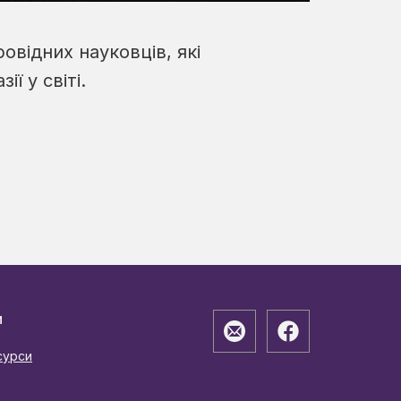
овідних науковців, які
ї у світі.
и
сурси