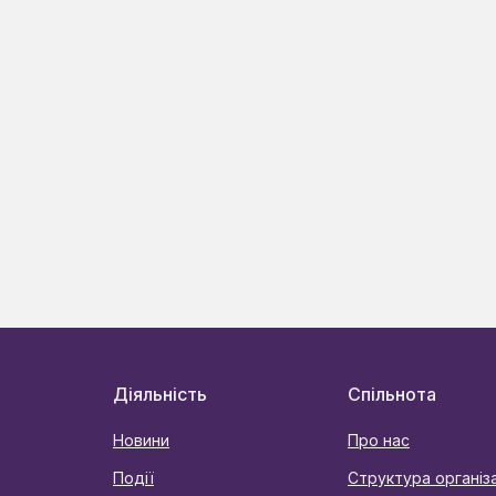
Діяльність
Спільнота
Новини
Про нас
Події
Структура організа