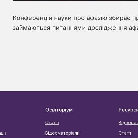
Конференція науки про афазію збирає пр
займаються питаннями дослідження афазі
Освіторіум
Ресурс
Статті
Відеоре
ції
Відеоматеріали
Статті