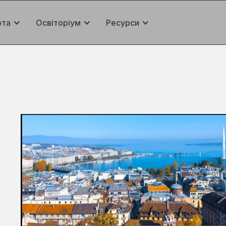
ота
Освіторіум
Ресурси