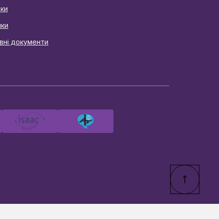
ики
нки
вні документи